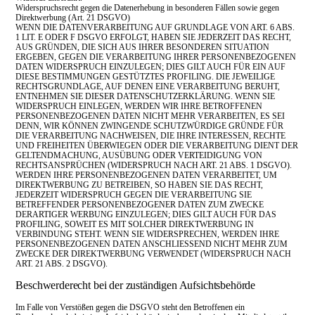
Widerspruchsrecht gegen die Datenerhebung in besonderen Fällen sowie gegen
Direktwerbung (Art. 21 DSGVO)
WENN DIE DATENVERARBEITUNG AUF GRUNDLAGE VON ART. 6 ABS.
1 LIT. E ODER F DSGVO ERFOLGT, HABEN SIE JEDERZEIT DAS RECHT,
AUS GRÜNDEN, DIE SICH AUS IHRER BESONDEREN SITUATION
ERGEBEN, GEGEN DIE VERARBEITUNG IHRER PERSONENBEZOGENEN
DATEN WIDERSPRUCH EINZULEGEN; DIES GILT AUCH FÜR EIN AUF
DIESE BESTIMMUNGEN GESTÜTZTES PROFILING. DIE JEWEILIGE
RECHTSGRUNDLAGE, AUF DENEN EINE VERARBEITUNG BERUHT,
ENTNEHMEN SIE DIESER DATENSCHUTZERKLÄRUNG. WENN SIE
WIDERSPRUCH EINLEGEN, WERDEN WIR IHRE BETROFFENEN
PERSONENBEZOGENEN DATEN NICHT MEHR VERARBEITEN, ES SEI
DENN, WIR KÖNNEN ZWINGENDE SCHUTZWÜRDIGE GRÜNDE FÜR
DIE VERARBEITUNG NACHWEISEN, DIE IHRE INTERESSEN, RECHTE
UND FREIHEITEN ÜBERWIEGEN ODER DIE VERARBEITUNG DIENT DER
GELTENDMACHUNG, AUSÜBUNG ODER VERTEIDIGUNG VON
RECHTSANSPRÜCHEN (WIDERSPRUCH NACH ART. 21 ABS. 1 DSGVO).
WERDEN IHRE PERSONENBEZOGENEN DATEN VERARBEITET, UM
DIREKTWERBUNG ZU BETREIBEN, SO HABEN SIE DAS RECHT,
JEDERZEIT WIDERSPRUCH GEGEN DIE VERARBEITUNG SIE
BETREFFENDER PERSONENBEZOGENER DATEN ZUM ZWECKE
DERARTIGER WERBUNG EINZULEGEN; DIES GILT AUCH FÜR DAS
PROFILING, SOWEIT ES MIT SOLCHER DIREKTWERBUNG IN
VERBINDUNG STEHT. WENN SIE WIDERSPRECHEN, WERDEN IHRE
PERSONENBEZOGENEN DATEN ANSCHLIESSEND NICHT MEHR ZUM
ZWECKE DER DIREKTWERBUNG VERWENDET (WIDERSPRUCH NACH
ART. 21 ABS. 2 DSGVO).
Beschwerderecht bei der zuständigen Aufsichtsbehörde
Im Falle von Verstößen gegen die DSGVO steht den Betroffenen ein