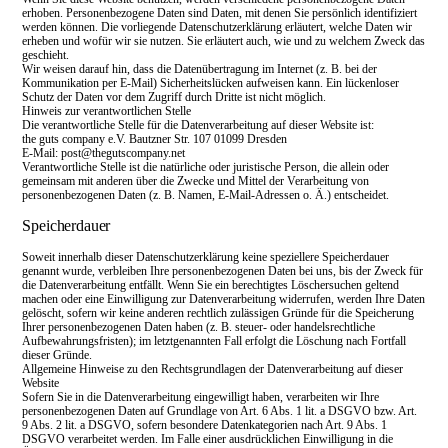
erhoben. Personenbezogene Daten sind Daten, mit denen Sie persönlich identifiziert
werden können. Die vorliegende Datenschutzerklärung erläutert, welche Daten wir
erheben und wofür wir sie nutzen. Sie erläutert auch, wie und zu welchem Zweck das
geschieht.
Wir weisen darauf hin, dass die Datenübertragung im Internet (z. B. bei der
Kommunikation per E-Mail) Sicherheitslücken aufweisen kann. Ein lückenloser
Schutz der Daten vor dem Zugriff durch Dritte ist nicht möglich.
Hinweis zur verantwortlichen Stelle
Die verantwortliche Stelle für die Datenverarbeitung auf dieser Website ist:
the guts company e.V. Bautzner Str. 107 01099 Dresden
E-Mail: post@thegutscompany.net
Verantwortliche Stelle ist die natürliche oder juristische Person, die allein oder
gemeinsam mit anderen über die Zwecke und Mittel der Verarbeitung von
personenbezogenen Daten (z. B. Namen, E-Mail-Adressen o. Ä.) entscheidet.
Speicherdauer
Soweit innerhalb dieser Datenschutzerklärung keine speziellere Speicherdauer
genannt wurde, verbleiben Ihre personenbezogenen Daten bei uns, bis der Zweck für
die Datenverarbeitung entfällt. Wenn Sie ein berechtigtes Löschersuchen geltend
machen oder eine Einwilligung zur Datenverarbeitung widerrufen, werden Ihre Daten
gelöscht, sofern wir keine anderen rechtlich zulässigen Gründe für die Speicherung
Ihrer personenbezogenen Daten haben (z. B. steuer- oder handelsrechtliche
Aufbewahrungsfristen); im letztgenannten Fall erfolgt die Löschung nach Fortfall
dieser Gründe.
Allgemeine Hinweise zu den Rechtsgrundlagen der Datenverarbeitung auf dieser
Website
Sofern Sie in die Datenverarbeitung eingewilligt haben, verarbeiten wir Ihre
personenbezogenen Daten auf Grundlage von Art. 6 Abs. 1 lit. a DSGVO bzw. Art.
9 Abs. 2 lit. a DSGVO, sofern besondere Datenkategorien nach Art. 9 Abs. 1
DSGVO verarbeitet werden. Im Falle einer ausdrücklichen Einwilligung in die