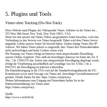
5. Plugins und Tools
Vimeo ohne Tracking (Do-Not-Track)
Diese Website nutzt Plugins des Videoportals Vimeo. Anbieter ist die Vimeo Inc.,
555 West 18th Street, New York, New York 10011, USA.
Wenn Sie eine unserer mit Vimeo-Videos ausgestatteten Seiten besuchen, wird eine
Verbindung zu den Servern von Vimeo hergestellt. Dabei wird dem Vimeo-Server
mitgeteilt, welche unserer Seiten Sie besucht haben. Zudem erlangt Vimeo Ihre IP-
Adresse. Wir haben Vimeo jedoch so eingestellt, dass Vimeo Ihre Nutzeraktivitäten
nicht nachverfolgen und keine Cookies setzen wird.
Die Nutzung von Vimeo erfolgt im Interesse einer ansprechenden Darstellung
unserer Online-Angebote. Dies stellt ein berechtigtes Interesse im Sinne des Art. 6
Abs. 1 lit. f DSGVO dar. Sofern eine entsprechende Einwilligung abgefragt wurde,
erfolgt die Verarbeitung ausschließlich auf Grundlage von Art. 6 Abs. 1 lit. a
DSGVO; die Einwilligung ist jederzeit widerrufbar.
Die Datenübertragung in die USA wird auf die Standardvertragsklauseln der EU-
Kommission sowie nach Aussage von Vimeo auf „berechtigte Geschäftsinteressen“
gestützt. Details finden Sie hier: https://vimeo.com/privacy.
Weitere Informationen zum Umgang mit Nutzerdaten finden Sie in der
Datenschutzerklärung von Vimeo unter:
https://vimeo.com/privacy.
Quelle:
https://www.e-recht24.de