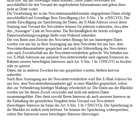
nicht bzw. nur auf freiwilliger Basis erhoben. Diese Daten verwenden wir
ausschließlich für den Versand der angeforderten Informationen und geben diese
nicht an Dritte weiter.
Die Verarbeitung der in das Newsletteranmeldeformular eingegebenen Daten erfolgt
ausschließlich auf Grundlage Ihrer Einwilligung (Art. 6 Abs. 1 lit. a DSGVO). Die
erteilte Einwilligung zur Speicherung der Daten, der E-Mail-Adresse sowie deren
Nutzung zum Versand des Newsletters können Sie jederzeit widerrufen, etwa über
den „Austragen“-Link im Newsletter. Die Rechtmäßigkeit der bereits erfolgten
Datenverarbeitungsvorgänge bleibt vom Widerruf unberührt.
Die von Ihnen zum Zwecke des Newsletter-Bezugs bei uns hinterlegten Daten
werden von uns bis zu Ihrer Austragung aus dem Newsletter bei uns bzw. dem
Newsletterdiensteanbieter gespeichert und nach der Abbestellung des Newsletters
oder nach Zweckfortfall aus der Newsletterverteilerliste gelöscht. Wir behalten uns
vor, E-Mail-Adressen aus unserem Newsletterverteiler nach eigenem Ermessen im
Rahmen unseres berechtigten Interesses nach Art. 6 Abs. 1 lit. f DSGVO zu löschen
oder zu sperren.
Daten, die zu anderen Zwecken bei uns gespeichert wurden, bleiben hiervon
unberührt.
Nach Ihrer Austragung aus der Newsletterverteilerliste wird Ihre E-Mail-Adresse bei
uns bzw. dem Newsletterdiensteanbieter ggf. in einer Blacklist gespeichert, sofern
dies zur Verhinderung künftiger Mailings erforderlich ist. Die Daten aus der Blacklist
werden nur für diesen Zweck verwendet und nicht mit anderen Daten
zusammengeführt. Dies dient sowohl Ihrem Interesse als auch unserem Interesse an
der Einhaltung der gesetzlichen Vorgaben beim Versand von Newslettern
(berechtigtes Interesse im Sinne des Art. 6 Abs. 1 lit. f DSGVO). Die Speicherung in
der Blacklist ist zeitlich nicht befristet. Sie können der Speicherung widersprechen,
sofern Ihre Interessen unser berechtigtes Interesse überwiegen.