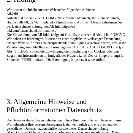
Wir hosten die Inhalte unserer Website bei folgendem Anbieter:
All-Inkl
Anbieter ist die ALL-INKL.COM - Neue Medien Münnich, Inh. René Münnich,
Hauptstraße 68, 02742 Friedersdorf (nachfolgend All-Inkl). Details entnehmen Sie
der Datenschutzerklärung von All-Inkl: https://all-
inkl.com/datenschutzinformationen/.
Die Verwendung von All-Inkl erfolgt auf Grundlage von Art. 6 Abs. 1 lit. f DSGVO.
Wir haben ein berechtigtes Interesse an einer möglichst zuverlässigen Darstellung
unserer Website. Sofern eine entsprechende Einwilligung abgefragt wurde, erfolgt die
Verarbeitung ausschließlich auf Grundlage von Art. 6 Abs. 1 lit. a DSGVO und § 25
Abs. 1 TTDSG, soweit die Einwilligung die Speicherung von Cookies oder den
Zugriff auf Informationen im Endgerät des Nutzers (z. B. Device-Fingerprinting) im
Sinne des TTDSG umfasst. Die Einwilligung ist jederzeit widerrufbar.
3. Allgemeine Hinweise und
Pflichtinformationen Datenschutz
Die Betreiber dieser Seiten nehmen den Schutz Ihrer persönlichen Daten sehr ernst.
Wir behandeln Ihre personenbezogenen Daten vertraulich und entsprechend den
gesetzlichen Datenschutzvorschriften sowie dieser Datenschutzerklärung.
Wenn Sie diese Website benutzen, werden verschiedene personenbezogene Daten