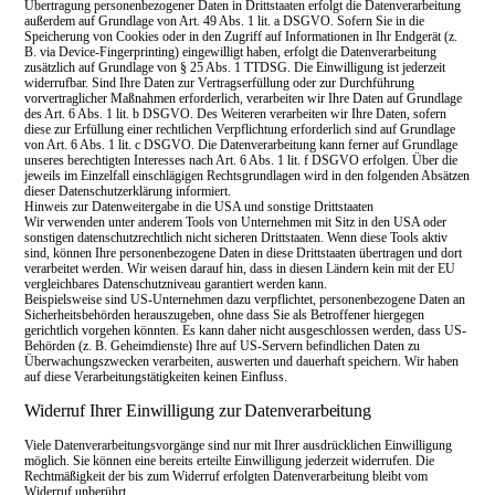
Übertragung personenbezogener Daten in Drittstaaten erfolgt die Datenverarbeitung
außerdem auf Grundlage von Art. 49 Abs. 1 lit. a DSGVO. Sofern Sie in die
Speicherung von Cookies oder in den Zugriff auf Informationen in Ihr Endgerät (z.
B. via Device-Fingerprinting) eingewilligt haben, erfolgt die Datenverarbeitung
zusätzlich auf Grundlage von § 25 Abs. 1 TTDSG. Die Einwilligung ist jederzeit
widerrufbar. Sind Ihre Daten zur Vertragserfüllung oder zur Durchführung
vorvertraglicher Maßnahmen erforderlich, verarbeiten wir Ihre Daten auf Grundlage
des Art. 6 Abs. 1 lit. b DSGVO. Des Weiteren verarbeiten wir Ihre Daten, sofern
diese zur Erfüllung einer rechtlichen Verpflichtung erforderlich sind auf Grundlage
von Art. 6 Abs. 1 lit. c DSGVO. Die Datenverarbeitung kann ferner auf Grundlage
unseres berechtigten Interesses nach Art. 6 Abs. 1 lit. f DSGVO erfolgen. Über die
jeweils im Einzelfall einschlägigen Rechtsgrundlagen wird in den folgenden Absätzen
dieser Datenschutzerklärung informiert.
Hinweis zur Datenweitergabe in die USA und sonstige Drittstaaten
Wir verwenden unter anderem Tools von Unternehmen mit Sitz in den USA oder
sonstigen datenschutzrechtlich nicht sicheren Drittstaaten. Wenn diese Tools aktiv
sind, können Ihre personenbezogene Daten in diese Drittstaaten übertragen und dort
verarbeitet werden. Wir weisen darauf hin, dass in diesen Ländern kein mit der EU
vergleichbares Datenschutzniveau garantiert werden kann.
Beispielsweise sind US-Unternehmen dazu verpflichtet, personenbezogene Daten an
Sicherheitsbehörden herauszugeben, ohne dass Sie als Betroffener hiergegen
gerichtlich vorgehen könnten. Es kann daher nicht ausgeschlossen werden, dass US-
Behörden (z. B. Geheimdienste) Ihre auf US-Servern befindlichen Daten zu
Überwachungszwecken verarbeiten, auswerten und dauerhaft speichern. Wir haben
auf diese Verarbeitungstätigkeiten keinen Einfluss.
Widerruf Ihrer Einwilligung zur Datenverarbeitung
Viele Datenverarbeitungsvorgänge sind nur mit Ihrer ausdrücklichen Einwilligung
möglich. Sie können eine bereits erteilte Einwilligung jederzeit widerrufen. Die
Rechtmäßigkeit der bis zum Widerruf erfolgten Datenverarbeitung bleibt vom
Widerruf unberührt.