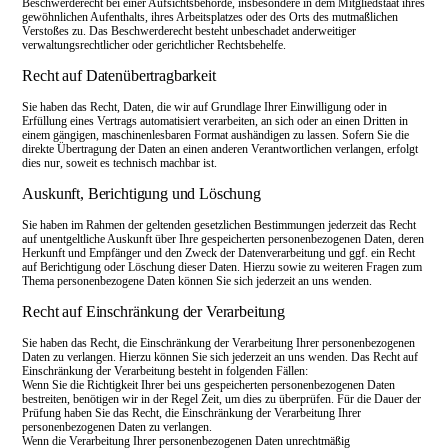
Beschwerderecht bei einer Aufsichtsbehörde, insbesondere in dem Mitgliedstaat ihres
gewöhnlichen Aufenthalts, ihres Arbeitsplatzes oder des Orts des mutmaßlichen
Verstoßes zu. Das Beschwerderecht besteht unbeschadet anderweitiger
verwaltungsrechtlicher oder gerichtlicher Rechtsbehelfe.
Recht auf Datenübertragbarkeit
Sie haben das Recht, Daten, die wir auf Grundlage Ihrer Einwilligung oder in
Erfüllung eines Vertrags automatisiert verarbeiten, an sich oder an einen Dritten in
einem gängigen, maschinenlesbaren Format aushändigen zu lassen. Sofern Sie die
direkte Übertragung der Daten an einen anderen Verantwortlichen verlangen, erfolgt
dies nur, soweit es technisch machbar ist.
Auskunft, Berichtigung und Löschung
Sie haben im Rahmen der geltenden gesetzlichen Bestimmungen jederzeit das Recht
auf unentgeltliche Auskunft über Ihre gespeicherten personenbezogenen Daten, deren
Herkunft und Empfänger und den Zweck der Datenverarbeitung und ggf. ein Recht
auf Berichtigung oder Löschung dieser Daten. Hierzu sowie zu weiteren Fragen zum
Thema personenbezogene Daten können Sie sich jederzeit an uns wenden.
Recht auf Einschränkung der Verarbeitung
Sie haben das Recht, die Einschränkung der Verarbeitung Ihrer personenbezogenen
Daten zu verlangen. Hierzu können Sie sich jederzeit an uns wenden. Das Recht auf
Einschränkung der Verarbeitung besteht in folgenden Fällen:
Wenn Sie die Richtigkeit Ihrer bei uns gespeicherten personenbezogenen Daten
bestreiten, benötigen wir in der Regel Zeit, um dies zu überprüfen. Für die Dauer der
Prüfung haben Sie das Recht, die Einschränkung der Verarbeitung Ihrer
personenbezogenen Daten zu verlangen.
Wenn die Verarbeitung Ihrer personenbezogenen Daten unrechtmäßig