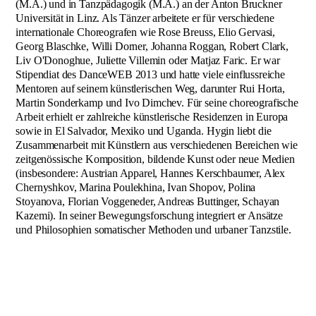
(M.A.) und in Tanzpädagogik (M.A.) an der Anton Bruckner
Universität in Linz. Als Tänzer arbeitete er für verschiedene
internationale Choreografen wie Rose Breuss, Elio Gervasi,
Georg Blaschke, Willi Dorner, Johanna Roggan, Robert Clark,
Liv O'Donoghue, Juliette Villemin oder Matjaz Faric. Er war
Stipendiat des DanceWEB 2013 und hatte viele einflussreiche
Mentoren auf seinem künstlerischen Weg, darunter Rui Horta,
Martin Sonderkamp und Ivo Dimchev. Für seine choreografische
Arbeit erhielt er zahlreiche künstlerische Residenzen in Europa
sowie in El Salvador, Mexiko und Uganda. Hygin liebt die
Zusammenarbeit mit Künstlern aus verschiedenen Bereichen wie
zeitgenössische Komposition, bildende Kunst oder neue Medien
(insbesondere: Austrian Apparel, Hannes Kerschbaumer, Alex
Chernyshkov, Marina Poulekhina, Ivan Shopov, Polina
Stoyanova, Florian Voggeneder, Andreas Buttinger, Schayan
Kazemi). In seiner Bewegungsforschung integriert er Ansätze
und Philosophien somatischer Methoden und urbaner Tanzstile.