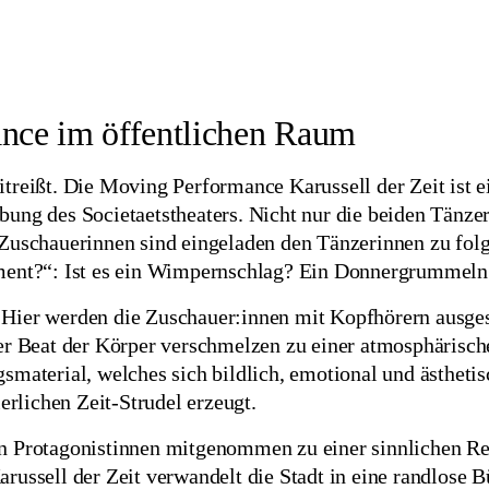
nce im öffentlichen Raum
 mitreißt. Die Moving Performance Karussell der Zeit ist 
ung des Societaetstheaters. Nicht nur die beiden Tänz
uschauerinnen sind eingeladen den Tänzerinnen zu folge
ment?“: Ist es ein Wimpernschlag? Ein Donnergrummeln
r. Hier werden die Zuschauer:innen mit Kopfhörern ausges
er Beat der Körper verschmelzen zu einer atmosphärisch
material, welches sich bildlich, emotional und ästheti
erlichen Zeit-Strudel erzeugt.
 Protagonistinnen mitgenommen zu einer sinnlichen Rei
ussell der Zeit verwandelt die Stadt in eine randlose B