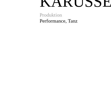
KARUSSE
Produktion
Performance, Tanz
29.5.2024
18:00–19:00 
Societaetstheater,
Dresden